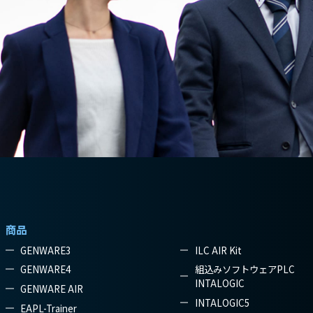
商品
GENWARE3
ILC AIR Kit
GENWARE4
組込みソフトウェアPLC
INTALOGIC
GENWARE AIR
INTALOGIC5
EAPL-Trainer