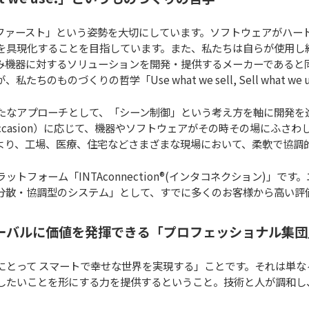
ファースト」という姿勢を大切にしています。ソフトウェアがハー
を具現化することを目指しています。また、私たちは自らが使用し
み機器に対するソリューションを開発・提供するメーカーであると
ちのものづくりの哲学「Use what we sell, Sell what w
たなアプローチとして、「シーン制御」という考え方を軸に開発を
ce, Occasion）に応じて、機器やソフトウェアがその時その場に
より、工場、医療、住宅などさまざまな現場において、柔軟で協調
トフォーム「INTAconnection®(インタコネクション)」で
分散・協調型のシステム」として、すでに多くのお客様から高い評
ーバルに価値を発揮できる「プロフェッショナル集団
にとって スマートで幸せな世界を実現する」ことです。それは単な
したいことを形にする力を提供するということ。技術と人が調和し