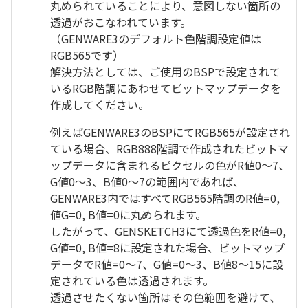
丸められていることにより、意図しない箇所の
透過がおこなわれています。
（GENWARE3のデフォルト色階調設定値は
RGB565です）
解決方法としては、ご使用のBSPで設定されて
いるRGB階調にあわせてビットマップデータを
作成してください。
例えばGENWARE3のBSPにてRGB565が設定され
ている場合、RGB888階調で作成されたビットマ
ップデータに含まれるピクセルの色がR値0～7、
G値0～3、B値0～7の範囲内であれば、
GENWARE3内ではすべてRGB565階調のR値=0,
値G=0, B値=0に丸められます。
したがって、GENSKETCH3にて透過色をR値=0,
G値=0, B値=8に設定された場合、ビットマップ
データでR値=0～7、G値=0～3、B値8～15に設
定されている色は透過されます。
透過させたくない箇所はその色範囲を避けて、