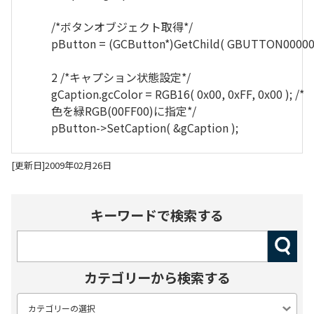
/*ボタンオブジェクト取得*/
pButton = (GCButton*)GetChild( GBUTTON00000 
2
/*キャプション状態設定*/
gCaption.gcColor = RGB16(
0x00
,
0x
FF,
0x00
);
/*
色を緑RGB(00FF00)に指定*/
pButton->SetCaption( &gCaption );
[更新日]2009年02月26日
キーワードで検索する
カテゴリーから検索する