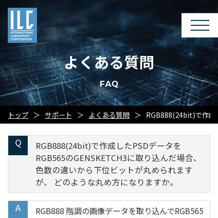
よくある質問
FAQ
トップ
サポート
よくある質問
RGB888(24bit
RGB888(24bit)で作成したPSDデータを
RGB565のGENSKETCH3に取り込んだ場合、
色数の違いから下位ビットが丸められます
が、 どのような丸め方になりますか。
RGB888 階調の画像データを取り込んでRGB565