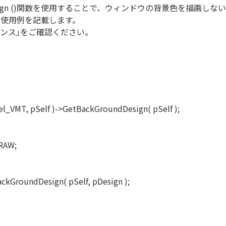
dDesign ()関数を使用することで、ウィンドウの背景色を描画し
)関数の使用例を記載します。
ァレンス｣をご確認ください。
l_VMT, pSelf )->GetBackGroundDesign( pSelf );
DRAW;
kGroundDesign( pSelf, pDesign );