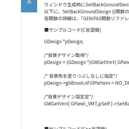
ウィンドウ生成時にSetBackGroun
以下に、SetBackGroundDesign (
各関数の詳細は、｢GENIFA3関数リフ
■サンプルコード(C言語版)
GDesign *pDesign;
/*背景デザイン取得*/
pDesign = (GDesign *)GWGetVmt( GPane
/* 背景色を塗りつぶしなしに指定*/
pDesign->gbBrush.nFillPattern = NO_
/*背景デザイン設定定*/
GWGetVmt( GPanel_VMT,pSelf )->SetBac
■サンプルコード(C++言語版)