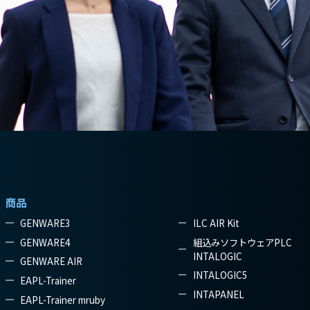
商品
GENWARE3
ILC AIR Kit
GENWARE4
組込みソフトウェアPLC
INTALOGIC
GENWARE AIR
INTALOGIC5
EAPL-Trainer
INTAPANEL
EAPL-Trainer mruby