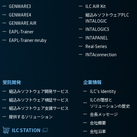
GENWARE3
ILC AIR Kit
GENWARE4
組込みソフトウェアPLC
INTALOGIC
GENWARE AIR
INTALOGIC5
EAPL-Trainer
INTAPANEL
EAPL-Trainer mruby
Real-Series
INTAconnection
受託開発
企業情報
組込みソフトウェア開発サービス
ILC’s Identity
組込みソフトウェア検証サービス
ILCの理想と
ソリューションの歴史
組込みソフトウェア支援サービス
会長メッセージ
提供するソリューション
会社概要
ILC STATION
会社沿革