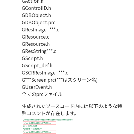
GAction.h
GControlID.h
GDBObject.h
GDBObject.prc
GResImage_***.c
GResource.c
GResource.h
GResString***.c
GScript.h
GScript_def.h
GSCRResImage_***.c
G***Screen.prc(***はスクリーン名)
GUserEvent.h
全てのprcファイル
生成されたソースコード内には以下のような特
殊コメントが存在します。